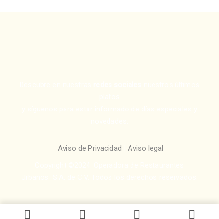
Descubre en nuestras
redes sociales
nuestros últimos
platos
y síguenos para estar informado de días especiales y
novedades.
Aviso de Privacidad
|
Aviso legal
Copyright ©2024. Operadora de Restaurantes
Urbanos S.A. de C.V. Todos los derechos reservados.