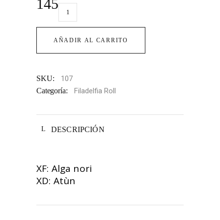
145
Filadelfia
de
atún
AÑADIR AL CARRITO
(sin
queso)
quantity
SKU:
107
Categoría:
Filadelfia Roll
DESCRIPCIÓN
XF: Alga nori
XD: Atùn