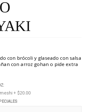
LO
YAKI
ado con brócoli y glaseado con salsa
ñan con arroz gohan o pide extra
Z:
imeshi +
$
20.00
PECIALES