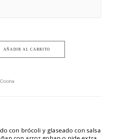
AÑADIR AL CARRITO
 Cocina
ado con brócoli y glaseado con salsa
ñan con arroz gohan o pide extra