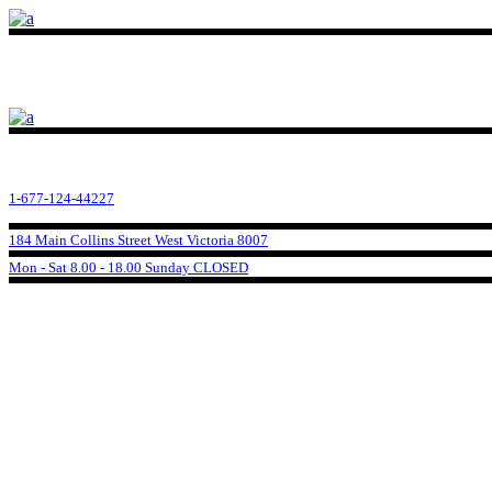
1-677-124-44227
184 Main Collins Street West Victoria 8007
Mon - Sat 8.00 - 18.00 Sunday CLOSED