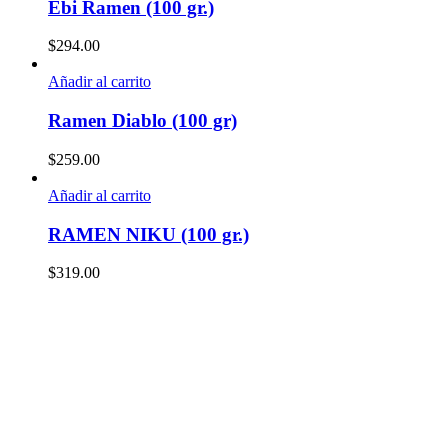
Ebi Ramen (100 gr.)
$
294.00
Añadir al carrito
Ramen Diablo (100 gr)
$
259.00
Añadir al carrito
RAMEN NIKU (100 gr.)
$
319.00
Descubre en nuestras
redes sociales
nuestros últimos platos
y síguenos para estar informado de días especiales y novedades.